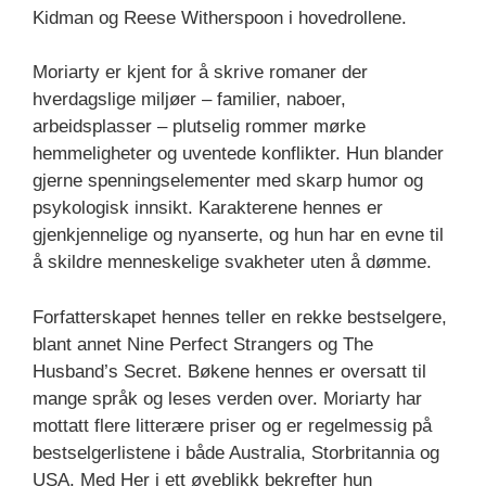
Kidman og Reese Witherspoon i hovedrollene.
Moriarty er kjent for å skrive romaner der
hverdagslige miljøer – familier, naboer,
arbeidsplasser – plutselig rommer mørke
hemmeligheter og uventede konflikter. Hun blander
gjerne spenningselementer med skarp humor og
psykologisk innsikt. Karakterene hennes er
gjenkjennelige og nyanserte, og hun har en evne til
å skildre menneskelige svakheter uten å dømme.
Forfatterskapet hennes teller en rekke bestselgere,
blant annet Nine Perfect Strangers og The
Husband’s Secret. Bøkene hennes er oversatt til
mange språk og leses verden over. Moriarty har
mottatt flere litterære priser og er regelmessig på
bestselgerlistene i både Australia, Storbritannia og
USA. Med Her i ett øyeblikk bekrefter hun