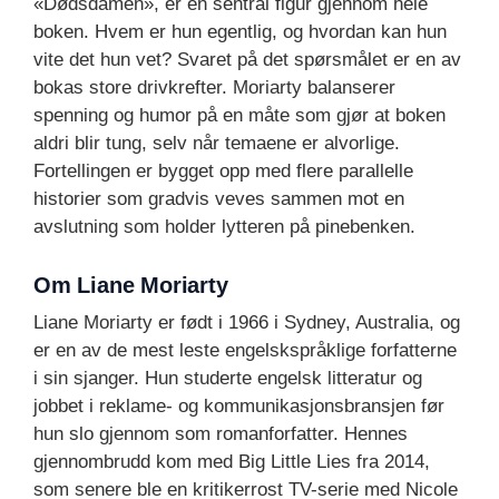
«Dødsdamen», er en sentral figur gjennom hele
boken. Hvem er hun egentlig, og hvordan kan hun
vite det hun vet? Svaret på det spørsmålet er en av
bokas store drivkrefter. Moriarty balanserer
spenning og humor på en måte som gjør at boken
aldri blir tung, selv når temaene er alvorlige.
Fortellingen er bygget opp med flere parallelle
historier som gradvis veves sammen mot en
avslutning som holder lytteren på pinebenken.
Om Liane Moriarty
Liane Moriarty er født i 1966 i Sydney, Australia, og
er en av de mest leste engelskspråklige forfatterne
i sin sjanger. Hun studerte engelsk litteratur og
jobbet i reklame- og kommunikasjonsbransjen før
hun slo gjennom som romanforfatter. Hennes
gjennombrudd kom med Big Little Lies fra 2014,
som senere ble en kritikerrost TV-serie med Nicole