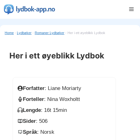
Hopp
Me
til
innhold
Home
-
Lydbøker
-
Romaner Lydbøker
-
Her i ett øyeblikk Lydbok
Her i ett øyeblikk Lydbok
Forfatter
: Liane Moriarty
Forteller
: Nina Woxholtt
Lengde
: 16t 15min
Sider
: 506
Språk
: Norsk