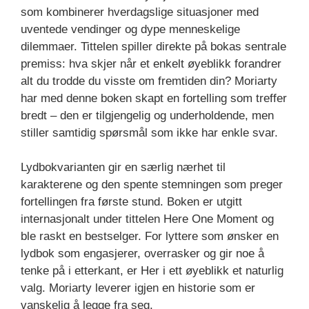
som kombinerer hverdagslige situasjoner med
uventede vendinger og dype menneskelige
dilemmaer. Tittelen spiller direkte på bokas sentrale
premiss: hva skjer når et enkelt øyeblikk forandrer
alt du trodde du visste om fremtiden din? Moriarty
har med denne boken skapt en fortelling som treffer
bredt – den er tilgjengelig og underholdende, men
stiller samtidig spørsmål som ikke har enkle svar.
Lydbokvarianten gir en særlig nærhet til
karakterene og den spente stemningen som preger
fortellingen fra første stund. Boken er utgitt
internasjonalt under tittelen Here One Moment og
ble raskt en bestselger. For lyttere som ønsker en
lydbok som engasjerer, overrasker og gir noe å
tenke på i etterkant, er Her i ett øyeblikk et naturlig
valg. Moriarty leverer igjen en historie som er
vanskelig å legge fra seg.