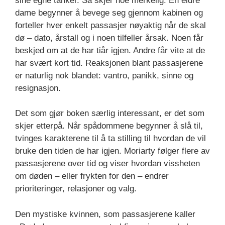
sine egne tanker. Så skjer noe merkelig. En eldre
dame begynner å bevege seg gjennom kabinen og
forteller hver enkelt passasjer nøyaktig når de skal
dø – dato, årstall og i noen tilfeller årsak. Noen får
beskjed om at de har tiår igjen. Andre får vite at de
har svært kort tid. Reaksjonen blant passasjerene
er naturlig nok blandet: vantro, panikk, sinne og
resignasjon.
Det som gjør boken særlig interessant, er det som
skjer etterpå. Når spådommene begynner å slå til,
tvinges karakterene til å ta stilling til hvordan de vil
bruke den tiden de har igjen. Moriarty følger flere av
passasjerene over tid og viser hvordan vissheten
om døden – eller frykten for den – endrer
prioriteringer, relasjoner og valg.
Den mystiske kvinnen, som passasjerene kaller