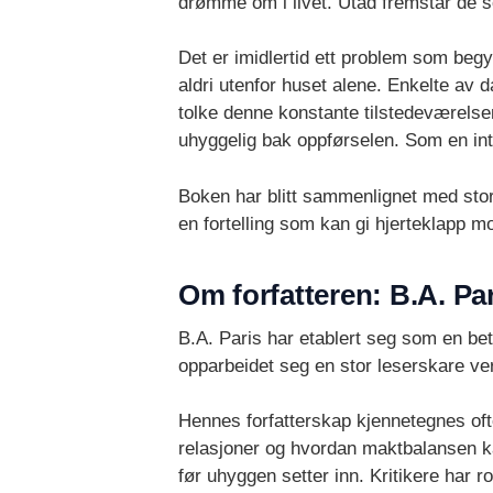
drømme om i livet. Utad fremstår de s
Det er imidlertid ett problem som beg
aldri utenfor huset alene. Enkelte av
tolke denne konstante tilstedeværelsen
uhyggelig bak oppførselen. Som en i
Boken har blitt sammenlignet med st
en fortelling som kan gi hjerteklapp mo
Om forfatteren: B.A. Pa
B.A. Paris har etablert seg som en be
opparbeidet seg en stor leserskare verd
Hennes forfatterskap kjennetegnes oft
relasjoner og hvordan maktbalansen ka
før uhyggen setter inn. Kritikere har 