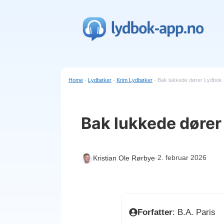
Hopp
til
innhold
Home
-
Lydbøker
-
Krim Lydbøker
-
Bak lukkede dører Lydbok
Bak lukkede dører
·
2. februar 2026
Kristian Ole Rørbye
Forfatter
: B.A. Paris