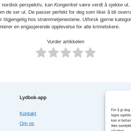
er nordisk perspektiv, kan
Kongeriket
være verdt å sjekke ut. 
om de ser ut. De passer perfekt for deg som liker å bli overra
ur tilgjengelig hos strømmetjenestene. Utforsk gjerne kategor
anterer en engasjerende opplevelse for alle krimelskere.
Vurder artikkelen
Lydbok-app
Lyd
For å gi deg
Kontakt
Boo
lagre og/elle
kan vi behan
Om os
Fab
ikke samtykke