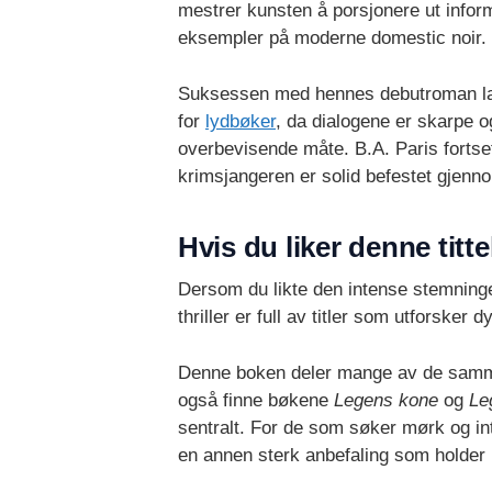
mestrer kunsten å porsjonere ut infor
eksempler på moderne domestic noir.
Suksessen med hennes debutroman la g
for
lydbøker
, da dialogene er skarpe o
overbevisende måte. B.A. Paris fortse
krimsjangeren er solid befestet gjenn
Hvis du liker denne titte
Dersom du likte den intense stemning
thriller er full av titler som utforsk
Denne boken deler mange av de samme
også finne bøkene
Legens kone
og
Le
sentralt. For de som søker mørk og i
en annen sterk anbefaling som holder