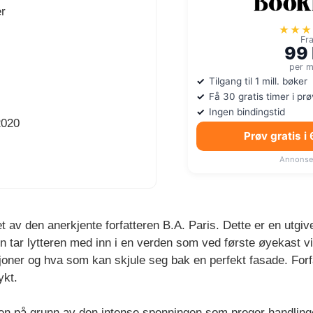
r
★★★
Fr
99 
per 
Tilgang til 1 mill. bøker
Få 30 gratis timer i pr
Ingen bindingstid
2020
Prøv gratis i
Annonse
t av den anerkjente forfatteren B.A. Paris. Dette er en utgi
en tar lytteren med inn i en verden som ved første øyekast vir
oner og hva som kan skjule seg bak en perfekt fasade. Forf
ykt.
n på grunn av den intense spenningen som preger handlingen fr