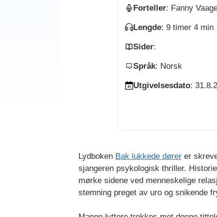
Forteller
: Fanny Vaage
Lengde
: 9 timer 4 min
Sider
:
Språk
: Norsk
Utgivelsesdato
: 31.8.
Lydboken
Bak lukkede dører
er skreve
sjangeren psykologisk thriller. Histori
mørke sidene ved menneskelige relasj
stemning preget av uro og snikende fr
Mange lyttere trekkes mot denne tittele