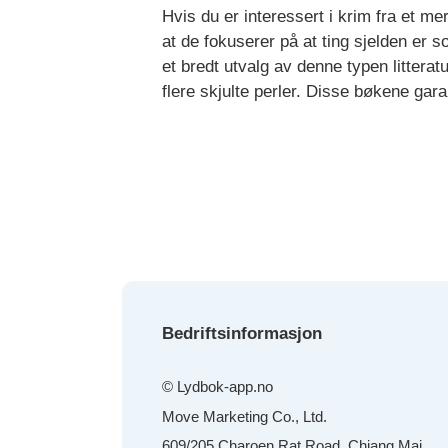
Hvis du er interessert i krim fra et m
at de fokuserer på at ting sjelden er s
et bredt utvalg av denne typen litterat
flere skjulte perler. Disse bøkene gar
Bedriftsinformasjon
© Lydbok-app.no
Move Marketing Co., Ltd.
609/205 Charoen Rat Road, Chiang Mai