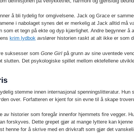
om definisjonen på vellykkethet, harmoni og gjensidig beund
ynner å bli tydelig for omgivelsene. Jack og Grace er samme
 damene i nabolaget synes det er merkelig at Jack alltid må 
 som et tegn på ekte og dyp kjærlighet. Andre begynner å an
ntens
krim lydbok
avslører historien raskt at alt ikke er som d
ore suksesser som
Gone Girl
på grunn av sine uventede vendi
t slutten. Det psykologiske spillet mellom ektefellene utvikle
ris
tydelig stemme innen internasjonal spenningslitteratur. Hun
en over. Forfatteren er kjent for sin evne til å skape trover
e av historier som foregår innenfor hjemmets fire vegger. 
n forskyves. Dette grepet gjør at mange lyttere kan kjenne
rost henne for å skrive med en drivkraft som gjør det vanske