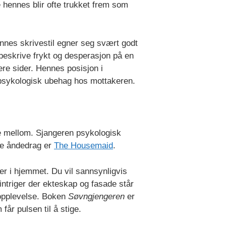
 hennes blir ofte trukket frem som
nnes skrivestil egner seg svært godt
 beskrive frykt og desperasjon på en
re sider. Hennes posisjon i
e psykologisk ubehag hos mottakeren.
ge mellom. Sjangeren psykologisk
mme åndedrag er
The Housemaid
.
 i hjemmet. Du vil sannsynligvis
intriger der ekteskap og fasade står
eopplevelse. Boken
Søvngjengeren
er
år pulsen til å stige.