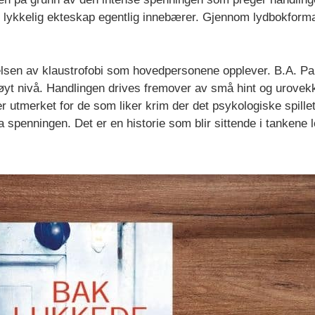
t lykkelig ekteskap egentlig innebærer. Gjennom lydbokform
ølelsen av klaustrofobi som hovedpersonene opplever. B.A. P
 høyt nivå. Handlingen drives fremover av små hint og urovek
utmerket for de som liker krim der det psykologiske spillet 
a spenningen. Det er en historie som blir sittende i tankene le