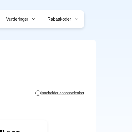
Vurderinger
Rabattkoder
Inneholder annonselenker
i