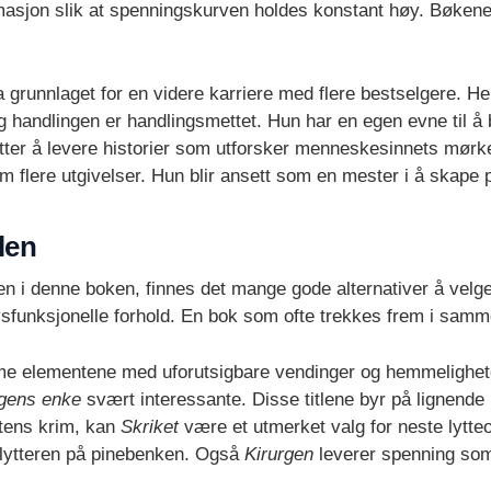
masjon slik at spenningskurven holdes konstant høy. Bøkene
runnlaget for en videre karriere med flere bestselgere. He
g handlingen er handlingsmettet. Hun har en egen evne til å
tter å levere historier som utforsker menneskesinnets mørke
om flere utgivelser. Hun blir ansett som en mester i å skap
len
en i denne boken, finnes det mange gode alternativer å vel
er dysfunksjonelle forhold. En bok som ofte trekkes frem i sa
 elementene med uforutsigbare vendinger og hemmeligheter
gens enke
svært interessante. Disse titlene byr på lignende 
ntens krim, kan
Skriket
være et utmerket valg for neste lytt
 lytteren på pinebenken. Også
Kirurgen
leverer spenning som f