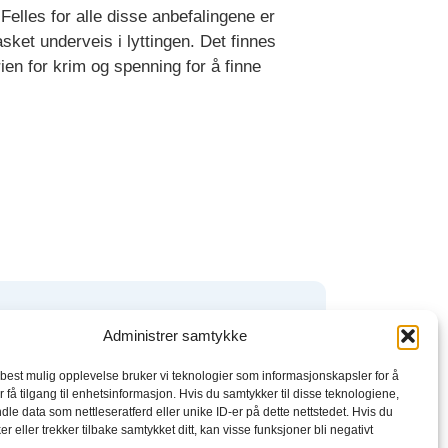
Felles for alle disse anbefalingene er
sket underveis i lyttingen. Det finnes
ien for krim og spenning for å finne
boktjenester
Administrer samtykke
 best mulig opplevelse bruker vi teknologier som informasjonskapsler for å
kbeat
r få tilgang til enhetsinformasjon. Hvis du samtykker til disse teknologiene,
dle data som nettleseratferd eller unike ID-er på dette nettstedet. Hvis du
el
r eller trekker tilbake samtykket ditt, kan visse funksjoner bli negativt