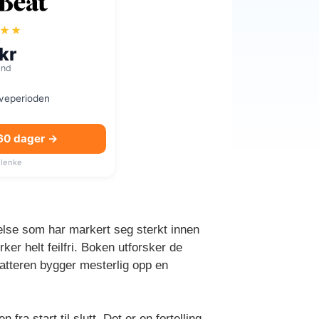
★★
a
kr
mnd
øveperioden
 60 dager →
lenke
velse som har markert seg sterkt innen
ker helt feilfri. Boken utforsker de
atteren bygger mesterlig opp en
a start til slutt. Det er en fortelling