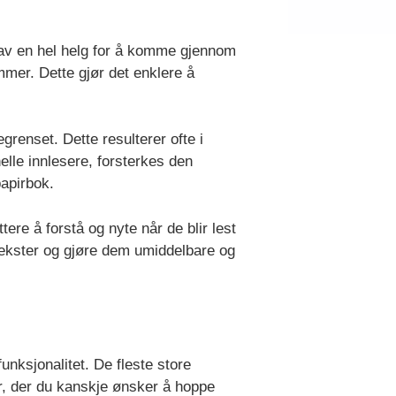
e av en hel helg for å komme gjennom
mmer. Dette gjør det enklere å
grenset. Dette resulterer ofte i
elle innlesere, forsterkes den
papirbok.
ere å forstå og nyte når de blir lest
tekster og gjøre dem umiddelbare og
funksjonalitet. De fleste store
er, der du kanskje ønsker å hoppe