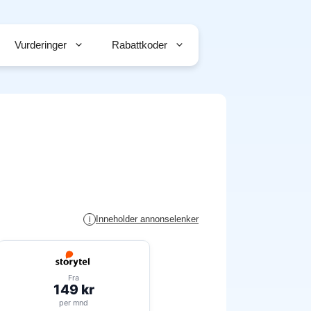
Vurderinger
Rabattkoder
Inneholder annonselenker
i
Fra
149 kr
per mnd