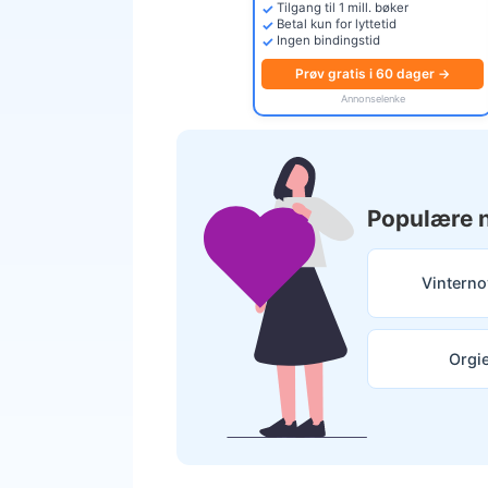
Tilgang til 1 mill. bøker
Betal kun for lyttetid
Ingen bindingstid
Prøv gratis i 60 dager →
Annonselenke
Populære n
Vinterno
Orgi