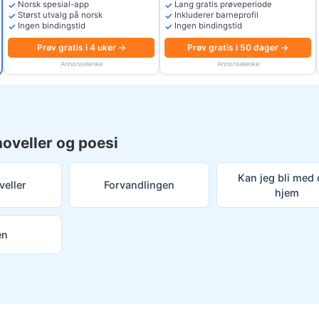
Norsk spesial-app
Lang gratis prøveperiode
Størst utvalg på norsk
Inkluderer barneprofil
Ingen bindingstid
Ingen bindingstid
Prøv gratis i 4 uker →
Prøv gratis i 50 dager →
Annonselenke
Annonselenke
oveller og poesi
Kan jeg bli med
veller
Forvandlingen
hjem
en