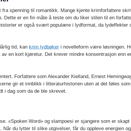
 fra spenning til romantikk. Mange kjente krimforfattere skri
Dette er en fin måte å teste om du liker stilen til en forfatt
storier er også svært populære i lydformat, da lydeffekter 
årlig tid, kan
krim lydbøker
i novelleform være løsningen. He
øpet av en kort kjøretur. Det krever mindre konsentrasjon e
esentert. Forfattere som Alexander Kielland, Ernest Hemingwa
kerne gir et innblikk i litteraturhistorien uten at det føles 
odt i dag som da de ble skrevet.
nse. «Spoken Word» og slampoesi er sjangere som er skapt 
 Når du lytter til slike utgivelser, får du oppleve energien og