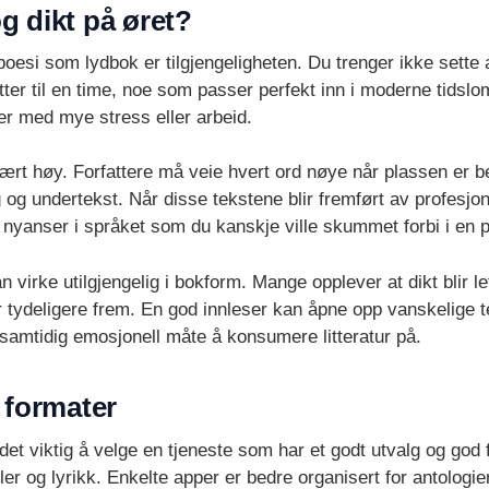
g dikt på øret?
poesi som lydbok er tilgjengeligheten. Du trenger ikke sett
utter til en time, noe som passer perfekt inn i moderne tidslo
er med mye stress eller arbeid.
svært høy. Forfattere må veie hvert ord nøye når plassen er be
og undertekst. Når disse tekstene blir fremført av profesjon
 nyanser i språket som du kanskje ville skummet forbi i en 
irke utilgjengelig i bokform. Mange opplever at dikt blir lett
r tydeligere frem. En god innleser kan åpne opp vanskelige 
 samtidig emosjonell måte å konsumere litteratur på.
e formater
r det viktig å velge en tjeneste som har et godt utvalg og god 
ler og lyrikk. Enkelte apper er bedre organisert for antologi