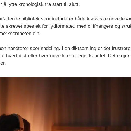
 å lytte kronologisk fra start til slutt.
mfattende bibliotek som inkluderer både klassiske novellesa
te skrevet spesielt for lydformatet, med cliffhangers og strukt
ppmerksomheten din.
en håndterer sporinndeling. I en diktsamling er det frustreren
 hvert dikt eller hver novelle er et eget kapittel. Dette gjør de
er.