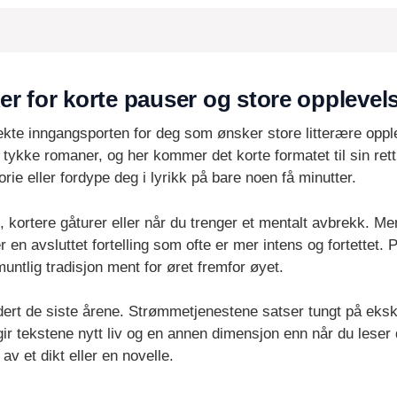
er for korte pauser og store opplevel
kte inngangsporten for deg som ønsker store litterære opplev
l tykke romaner, og her kommer det korte formatet til sin ret
torie eller fordype deg i lyrikk på bare noen få minutter.
 kortere gåturer eller når du trenger et mentalt avbrekk. M
 en avsluttet fortelling som ofte er mer intens og fortettet. P
 muntlig tradisjon ment for øret fremfor øyet.
dert de siste årene. Strømmetjenestene satser tungt på eksk
e gir tekstene nytt liv og en annen dimensjon enn når du les
v et dikt eller en novelle.