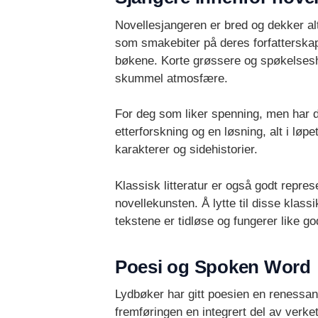
Novellesjangeren er bred og dekker alt
som smakebiter på deres forfatterskap. 
bøkene. Korte grøssere og spøkelseshi
skummel atmosfære.
For deg som liker spenning, men har d
etterforskning og en løsning, alt i l
karakterer og sidehistorier.
Klassisk litteratur er også godt repr
novellekunsten. Å lytte til disse klassi
tekstene er tidløse og fungerer like g
Poesi og Spoken Word
Lydbøker har gitt poesien en renessa
fremføringen en integrert del av verket.