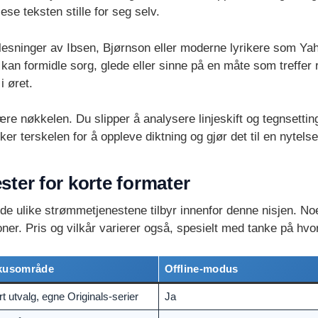
se teksten stille for seg selv.
 Innlesninger av Ibsen, Bjørnson eller moderne lyrikere som Y
n formidle sorg, glede eller sinne på en måte som treffer rett
 øret.
e nøkkelen. Du slipper å analysere linjeskift og tegnsetting
r terskelen for å oppleve diktning og gjør det til en nytelse 
ter for korte formater
de ulike strømmetjenestene tilbyr innenfor denne nisjen. N
ner. Pris og vilkår varierer også, spesielt med tanke på hv
kusområde
Offline-modus
rt utvalg, egne Originals-serier
Ja