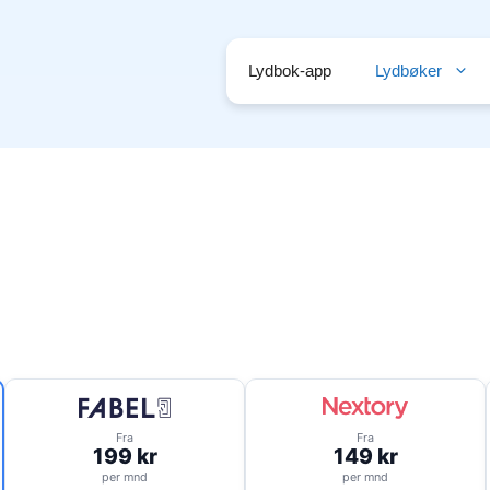
Lydbok-app
Lydbøker
Fra
Fra
199 kr
149 kr
per mnd
per mnd