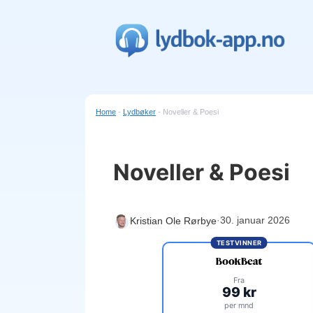
Hopp
til
innhold
Home
-
Lydbøker
-
Noveller & Poesi
Noveller & Poesi
·
30. januar 2026
Kristian Ole Rørbye
TESTVINNER
Fra
99 kr
per mnd