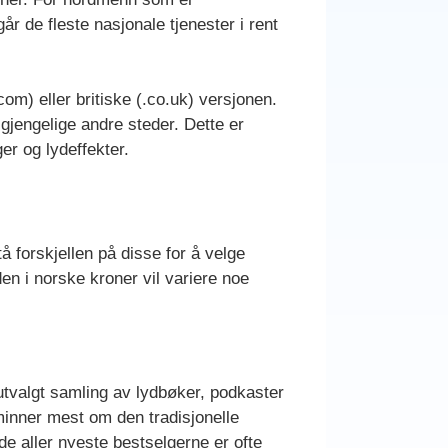
år de fleste nasjonale tjenester i rent
om) eller britiske (.co.uk) versjonen.
ilgjengelige andre steder. Dette er
er og lydeffekter.
tå forskjellen på disse for å velge
den i norske kroner vil variere noe
utvalgt samling av lydbøker, podkaster
minner mest om den tradisjonelle
 de aller nyeste bestselgerne er ofte