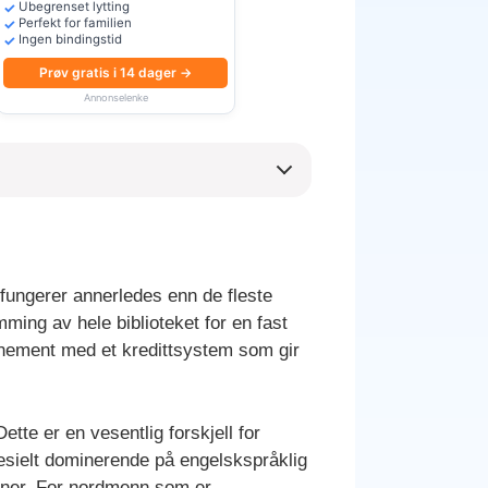
Ubegrenset lytting
Perfekt for familien
Ingen bindingstid
Prøv gratis i 14 dager →
Annonselenke
 fungerer annerledes enn de fleste
ming av hele biblioteket for en fast
nement med et kredittsystem som gir
Dette er en vesentlig forskjell for
esielt dominerende på engelskspråklig
joner. For nordmenn som er