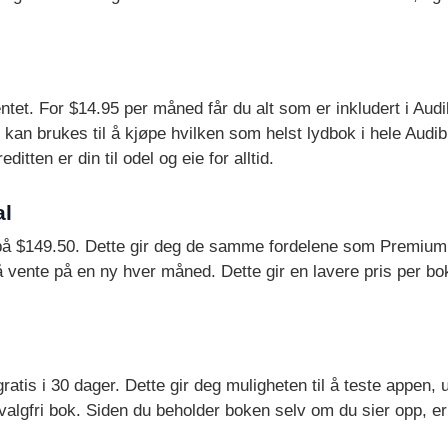
t. For $14.95 per måned får du alt som er inkludert i Audib
kan brukes til å kjøpe hvilken som helst lydbok i hele Audi
tten er din til odel og eie for alltid.
al
 på $149.50. Dette gir deg de samme fordelene som Premium 
 å vente på en ny hver måned. Dette gir en lavere pris per b
tis i 30 dager. Dette gir deg muligheten til å teste appen, 
valgfri bok. Siden du beholder boken selv om du sier opp, er 