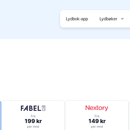
Lydbok-app
Lydbøker
Fra
Fra
199 kr
149 kr
per mnd
per mnd