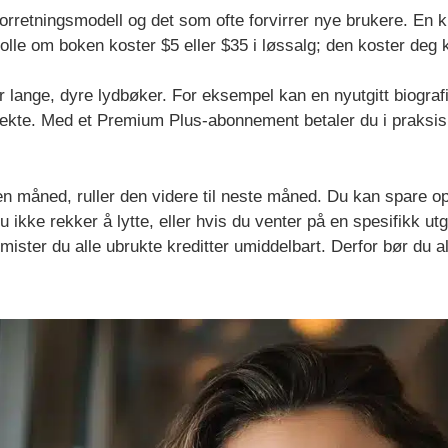
forretningsmodell og det som ofte forvirrer nye brukere. En k
 rolle om boken koster $5 eller $35 i løssalg; den koster deg 
r lange, dyre lydbøker. For eksempel kan en nyutgitt biograf
rekte. Med et Premium Plus-abonnement betaler du i praksis
n måned, ruller den videre til neste måned. Du kan spare opp k
du ikke rekker å lytte, eller hvis du venter på en spesifikk utg
mister du alle ubrukte kreditter umiddelbart. Derfor bør du al