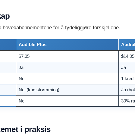
kap
 hovedabonnementene for å tydeliggjøre forskjellene.
Audible Plus
Audib
$7.95
$14.95
Ja
Ja
Nei
1 kredit
Nei (kun strømming)
Ja (bøk
Nei
30% ra
temet i praksis