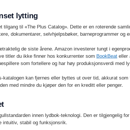
set lytting
pet tilgang til «The Plus Catalog». Dette er en roterende saml
ssikere, dokumentarer, selvhjelpsbøker, barneprogrammer og 
betraktelig de siste årene. Amazon investerer tungt i egenp
ve titler du ikke finner hos konkurrenter som
BookBeat
eller
espillere som fortellere og har høy produksjonsverdi med ly
s-katalogen kan fjernes eller byttes ut over tid, akkurat som 
 den med mindre du kjøper den for en kreditt eller penger.
et
lstandarden innen lydbok-teknologi. Den er tilgjengelig fo
intuitiv, stabil og funksjonsrik.