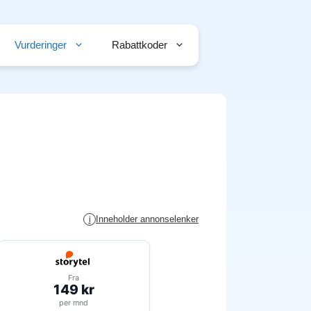
Vurderinger
Rabattkoder
Inneholder annonselenker
i
Fra
149 kr
per mnd