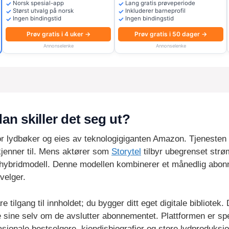
Norsk spesial-app
Lang gratis prøveperiode
Størst utvalg på norsk
Inkluderer barneprofil
Ingen bindingstid
Ingen bindingstid
Prøv gratis i 4 uker →
Prøv gratis i 50 dager →
Annonselenke
Annonselenke
an skiller det seg ut?
for lydbøker og eies av teknologigiganten Amazon. Tjenesten
jenner til. Mens aktører som
Storytel
tilbyr ubegrenset strøm
 hybridmodell. Denne modellen kombinerer et månedlig abon
velger.
 tilgang til innholdet; du bygger ditt eget digitale bibliotek. 
sine selv om de avslutter abonnementet. Plattformen er sp
nasjonale bestselgere, kjendisbiografier og store lydproduks