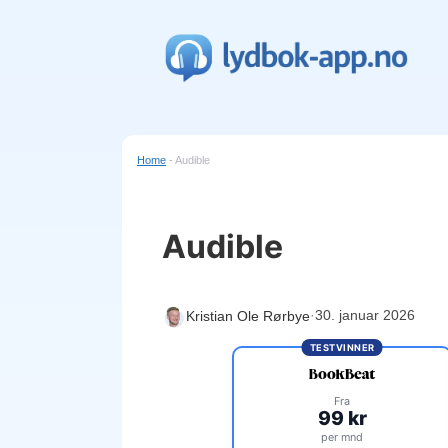
Hopp
til
innhold
Home
-
Audible
Audible
·
30. januar 2026
Kristian Ole Rørbye
TESTVINNER
Fra
99 kr
per mnd