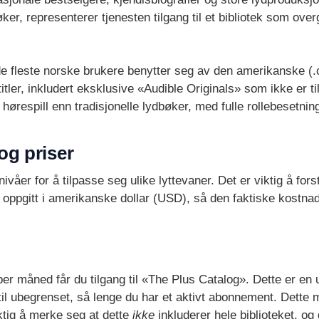
ker, representerer tjenesten tilgang til et bibliotek som overg
 de fleste norske brukere benytter seg av den amerikanske (.c
titler, inkludert eksklusive «Audible Originals» som ikke er t
respill enn tradisjonelle lydbøker, med fulle rollebesetning
g priser
våer for å tilpasse seg ulike lyttevaner. Det er viktig å fors
er oppgitt i amerikanske dollar (USD), så den faktiske kostna
er måned får du tilgang til «The Plus Catalog». Dette er en 
til ubegrenset, så lenge du har et aktivt abonnement. Dette 
ktig å merke seg at dette
ikke
inkluderer hele biblioteket, og