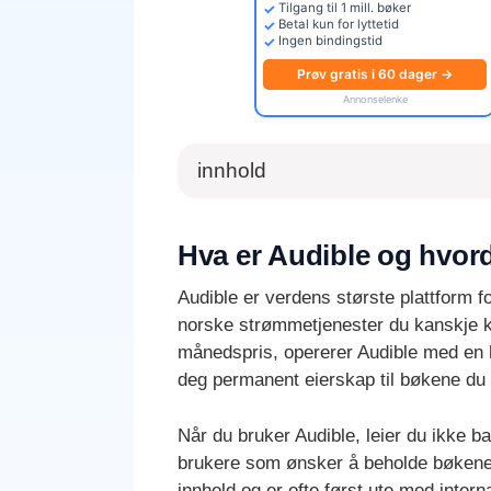
Tilgang til 1 mill. bøker
Betal kun for lyttetid
Ingen bindingstid
Prøv gratis i 60 dager →
Annonselenke
innhold
Hva er Audible og hvord
Audible er verdens største plattform 
norske strømmetjenester du kanskje k
månedspris, opererer Audible med en
deg permanent eierskap til bøkene du 
Når du bruker Audible, leier du ikke bare
brukere som ønsker å beholde bøkene 
innhold og er ofte først ute med inter