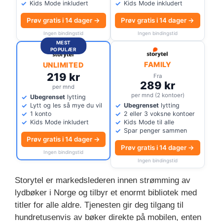
Kids Mode inkludert
Kids Mode inkludert
Prøv gratis i 14 dager →
Prøv gratis i 14 dager →
Ingen bindingstid
Ingen bindingstid
MEST
POPULÆR
FAMILY
UNLIMITED
219 kr
Fra
289 kr
per mnd
per mnd (2 kontoer)
Ubegrenset
lytting
Lytt og les så mye du vil
Ubegrenset
lytting
1 konto
2 eller 3 voksne kontoer
Kids Mode inkludert
Kids Mode til alle
Spar penger sammen
Prøv gratis i 14 dager →
Prøv gratis i 14 dager →
Ingen bindingstid
Ingen bindingstid
Storytel er markedslederen innen strømming av
lydbøker i Norge og tilbyr et enormt bibliotek med
titler for alle aldre. Tjenesten gir deg tilgang til
hundretusenvis av bøker direkte på mobilen, enten