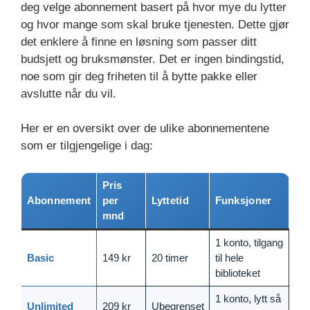
deg velge abonnement basert på hvor mye du lytter
og hvor mange som skal bruke tjenesten. Dette gjør
det enklere å finne en løsning som passer ditt
budsjett og bruksmønster. Det er ingen bindingstid,
noe som gir deg friheten til å bytte pakke eller
avslutte når du vil.
Her er en oversikt over de ulike abonnementene
som er tilgjengelige i dag:
Pris
Abonnement
per
Lyttetid
Funksjoner
mnd
1 konto, tilgang
Basic
149 kr
20 timer
til hele
biblioteket
1 konto, lytt så
Unlimited
209 kr
Ubegrenset