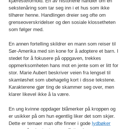
kjæresteforhold. En av historiene handler om en
sekstenåring som tar seg inn i et hus som ikke
tilhører henne. Handlingen dreier seg ofte om
grenseoverskridelser og den sosiale klossetheten
som følger med.
En annen fortelling skildrer en mann som reiser til
Sør-Amerika med sin kone for å adoptere et barn. I
stedet for å fokusere på oppgaven, trekkes
oppmerksomheten hans mot en jente som er litt for
stor. Marie Aubert beskriver veien fra lengsel til
skamløshet som ubehagelig kort i disse tekstene.
Karakterene gjør ting de skammer seg over, men
klarer likevel ikke å la være.
En ung kvinne oppdager blåmerker på kroppen og
er usikker på om hun egentlig liker det som skjer.
Dette er temaer man ofte finner i gode
lydbøker