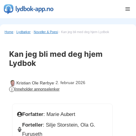
Hopp
Me
til
innhold
Home
-
Lydbøker
-
Noveller & Poesi
-
Kan jeg bli med deg hjem Lydbok
Kan jeg bli med deg hjem
Lydbok
·
2. februar 2026
Kristian Ole Rørbye
Inneholder annonselenker
i
Forfatter
: Marie Aubert
Forteller
: Silje Storstein, Ola G.
Furuseth