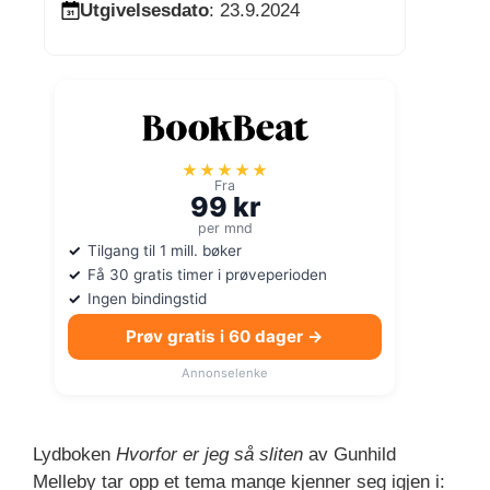
Utgivelsesdato
: 23.9.2024
★★★★★
Fra
99 kr
per mnd
Tilgang til 1 mill. bøker
Få 30 gratis timer i prøveperioden
Ingen bindingstid
Prøv gratis i 60 dager →
Annonselenke
Lydboken
Hvorfor er jeg så sliten
av Gunhild
Melleby tar opp et tema mange kjenner seg igjen i: