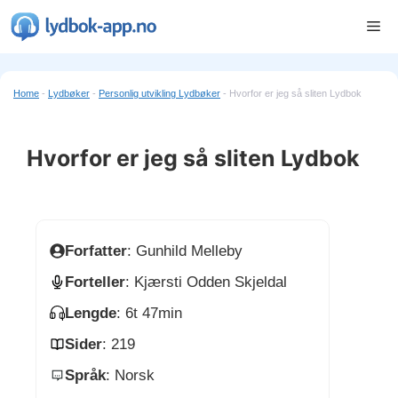
Hopp
Me
til
innhold
Home
-
Lydbøker
-
Personlig utvikling Lydbøker
-
Hvorfor er jeg så sliten Lydbok
Hvorfor er jeg så sliten Lydbok
Forfatter
: Gunhild Melleby
Forteller
: Kjærsti Odden Skjeldal
Lengde
: 6t 47min
Sider
: 219
Språk
: Norsk