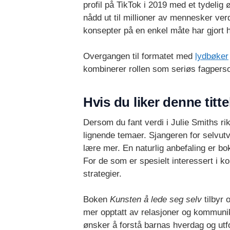
profil på TikTok i 2019 med et tydeli
nådd ut til millioner av mennesker ve
konsepter på en enkel måte har gjort h
Overgangen til formatet med
lydbøker
kombinerer rollen som seriøs fagperso
Hvis du liker denne titte
Dersom du fant verdi i Julie Smiths rik
lignende temaer. Sjangeren for selvut
lære mer. En naturlig anbefaling er b
For de som er spesielt interessert i k
strategier.
Boken
Kunsten å lede seg selv
tilbyr 
mer opptatt av relasjoner og kommuni
ønsker å forstå barnas hverdag og utf