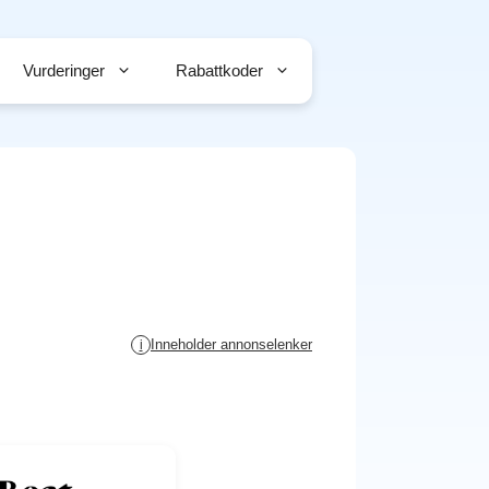
Vurderinger
Rabattkoder
Inneholder annonselenker
i