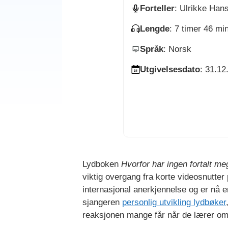
Forteller
: Ulrikke Han
Lengde
: 7 timer 46 mi
Språk
: Norsk
Utgivelsesdato
: 31.12
Lydboken
Hvorfor har ingen fortalt me
viktig overgang fra korte videosnutte
internasjonal anerkjennelse og er nå en
sjangeren
personlig utvikling lydbøker
reaksjonen mange får når de lærer o