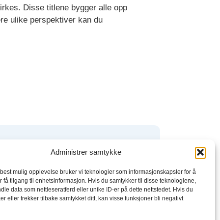
irkes. Disse titlene bygger alle opp
ere ulike perspektiver kan du
boktjenester
Administrer samtykke
 best mulig opplevelse bruker vi teknologier som informasjonskapsler for å
kbeat
r få tilgang til enhetsinformasjon. Hvis du samtykker til disse teknologiene,
dle data som nettleseratferd eller unike ID-er på dette nettstedet. Hvis du
el
r eller trekker tilbake samtykket ditt, kan visse funksjoner bli negativt
rytel