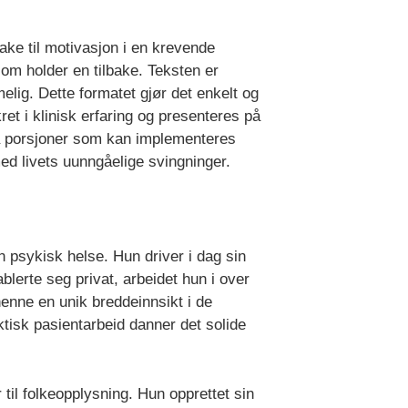
bake til motivasjon i en krevende
som holder en tilbake. Teksten er
melig. Dette formatet gjør det enkelt og
ret i klinisk erfaring og presenteres på
små porsjoner som kan implementeres
med livets uunngåelige svingninger.
n psykisk helse. Hun driver i dag sin
lerte seg privat, arbeidet hun i over
 henne en unik breddeinnsikt i de
isk pasientarbeid danner det solide
 til folkeopplysning. Hun opprettet sin