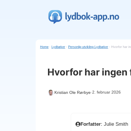
Hopp
til
innhold
Home
-
Lydbøker
-
Personlig utvikling Lydbøker
-
Hvorfor har in
Hvorfor har ingen 
·
2. februar 2026
Kristian Ole Rørbye
Forfatter
: Julie Smith