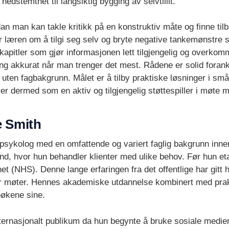
nedstemthet til langsiktig bygging av selvtillit.
rdan man kan takle kritikk på en konstruktiv måte og finne til
r læren om å tilgi seg selv og bryte negative tankemønstre 
e kapitler som gjør informasjonen lett tilgjengelig og overkom
ning akkurat når man trenger det mest. Rådene er solid forank
st uten fagbakgrunn. Målet er å tilby praktiske løsninger i 
rer dermed som en aktiv og tilgjengelig støttespiller i møte 
e Smith
k psykolog med en omfattende og variert faglig bakgrunn inne
d, hvor hun behandler klienter med ulike behov. Før hun etab
senet (NHS). Denne lange erfaringen fra det offentlige har gitt
 møter. Hennes akademiske utdannelse kombinert med prakt
bøkene sine.
internasjonalt publikum da hun begynte å bruke sosiale medier