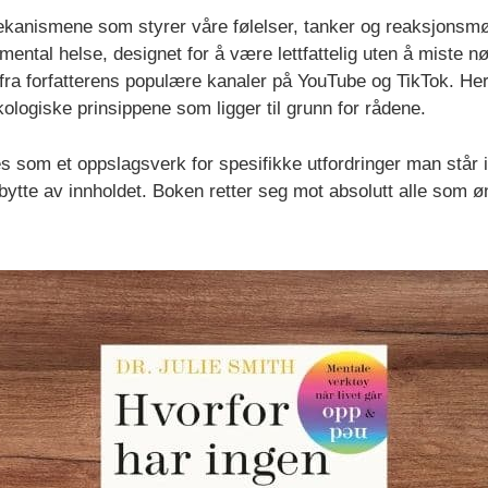
ekanismene som styrer våre følelser, tanker og reaksjonsmø
ental helse, designet for å være lettfattelig uten å miste n
 fra forfatterens populære kanaler på YouTube og TikTok. Her
ogiske prinsippene som ligger til grunn for rådene.
es som et oppslagsverk for spesifikke utfordringer man står 
tbytte av innholdet. Boken retter seg mot absolutt alle som øn