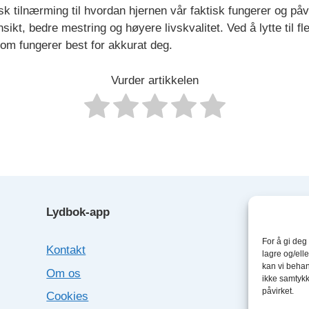
k tilnærming til hvordan hjernen vår faktisk fungerer og påv
kt, bedre mestring og høyere livskvalitet. Ved å lytte til fl
m fungerer best for akkurat deg.
Vurder artikkelen
Lydbok-app
Lyd
For å gi deg
Kontakt
Boo
lagre og/elle
kan vi behan
Om os
Fab
ikke samtykke
påvirket.
Cookies
Sto