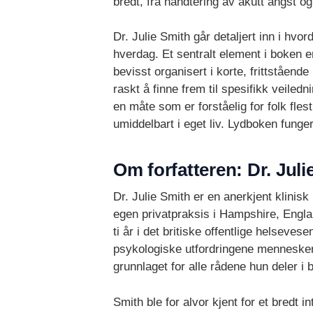
bredt, fra håndtering av akutt angst og 
Dr. Julie Smith går detaljert inn i hvo
hverdag. Et sentralt element i boken e
bevisst organisert i korte, frittståend
raskt å finne frem til spesifikk veiled
en måte som er forståelig for folk fle
umiddelbart i eget liv. Lydboken funge
Om forfatteren: Dr. Juli
Dr. Julie Smith er en anerkjent klinis
egen privatpraksis i Hampshire, Englan
ti år i det britiske offentlige helseve
psykologiske utfordringene mennesker
grunnlaget for alle rådene hun deler i 
Smith ble for alvor kjent for et bredt 