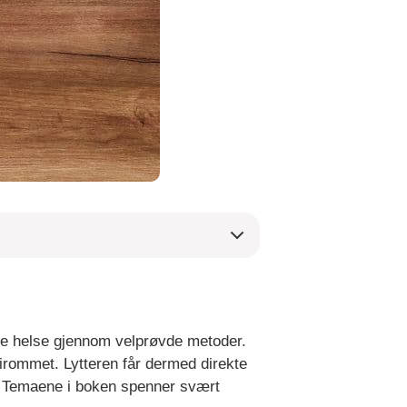
ale helse gjennom velprøvde metoder.
pirommet. Lytteren får dermed direkte
er. Temaene i boken spenner svært