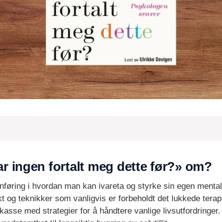
r ingen fortalt meg dette før?» om?
nnføring i hvordan man kan ivareta og styrke sin egen ment
kt og teknikker som vanligvis er forbeholdt det lukkede tera
øykasse med strategier for å håndtere vanlige livsutfordring