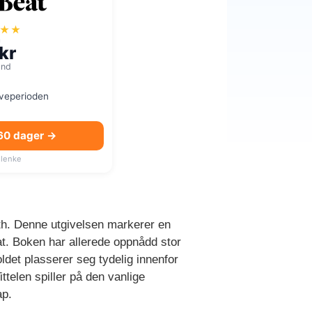
★★
a
kr
mnd
øveperioden
 60 dager →
lenke
th. Denne utgivelsen markerer en
at. Boken har allerede oppnådd stor
oldet plasserer seg tydelig innenfor
ttelen spiller på den vanlige
ap.