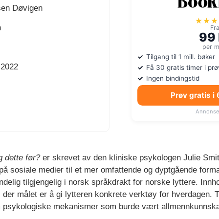
sen Døvigen
★★★
n
Fr
99 
per 
Tilgang til 1 mill. bøker
.2022
Få 30 gratis timer i pr
Ingen bindingstid
Prøv gratis i
Annonse
g dette før?
er skrevet av den kliniske psykologen Julie Smi
r på sosiale medier til et mer omfattende og dyptgående form
delig tilgjengelig i norsk språkdrakt for norske lyttere. Innh
, der målet er å gi lytteren konkrete verktøy for hverdagen. Ti
m psykologiske mekanismer som burde vært allmennkunnsk