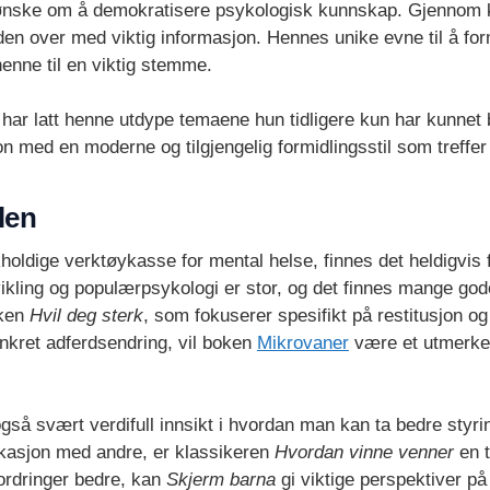
g ønske om å demokratisere psykologisk kunnskap. Gjennom k
rden over med viktig informasjon. Hennes unike evne til å f
enne til en viktig stemme.
har latt henne utdype temaene hun tidligere kun har kunnet 
n med en moderne og tilgjengelig formidlingsstil som treffe
len
holdige verktøykasse for mental helse, finnes det heldigvis f
vikling og populærpsykologi er stor, og det finnes mange god
oken
Hvil deg sterk
, som fokuserer spesifikt på restitusjon og
onkret adferdsendring, vil boken
Mikrovaner
være et utmerket
også svært verdifull innsikt i hvordan man kan ta bedre styri
kasjon med andre, er klassikeren
Hvordan vinne venner
en t
ordringer bedre, kan
Skjerm barna
gi viktige perspektiver på