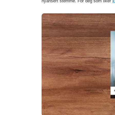
nyansert stemme. For deg som liker
k