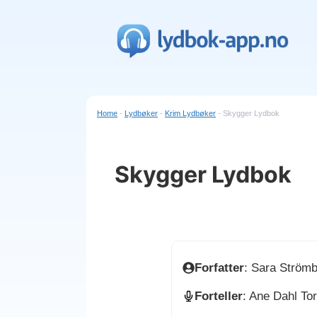
Hopp
til
innhold
Home
-
Lydbøker
-
Krim Lydbøker
-
Skygger Lydbok
Skygger Lydbok
Forfatter
: Sara Ström
Forteller
: Ane Dahl To