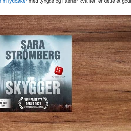
rim lydbøker
med tyngde og litterær kvalitet, er dette et godt