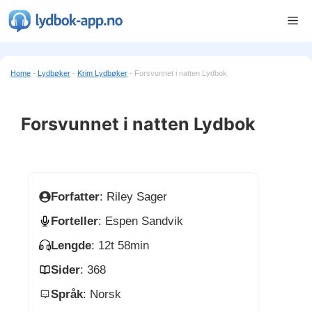
Hopp
Me
til
innhold
Home
-
Lydbøker
-
Krim Lydbøker
-
Forsvunnet i natten Lydbok
Forsvunnet i natten Lydbok
Forfatter
: Riley Sager
Forteller
: Espen Sandvik
Lengde
: 12t 58min
Sider
: 368
Språk
: Norsk