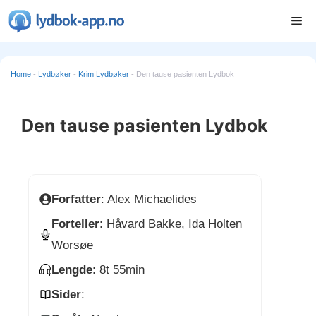
Hopp
Me
til
innhold
Home
-
Lydbøker
-
Krim Lydbøker
-
Den tause pasienten Lydbok
Den tause pasienten Lydbok
Forfatter
: Alex Michaelides
Forteller
: Håvard Bakke, Ida Holten
Worsøe
Lengde
: 8t 55min
Sider
: