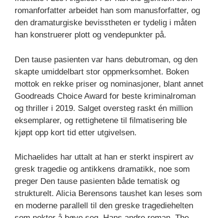
romanforfatter arbeidet han som manusforfatter, og
den dramaturgiske bevisstheten er tydelig i måten
han konstruerer plott og vendepunkter på.
Den tause pasienten var hans debutroman, og den
skapte umiddelbart stor oppmerksomhet. Boken
mottok en rekke priser og nominasjoner, blant annet
Goodreads Choice Award for beste kriminalroman
og thriller i 2019. Salget oversteg raskt én million
eksemplarer, og rettighetene til filmatisering ble
kjøpt opp kort tid etter utgivelsen.
Michaelides har uttalt at han er sterkt inspirert av
gresk tragedie og antikkens dramatikk, noe som
preger Den tause pasienten både tematisk og
strukturelt. Alicia Berensons taushet kan leses som
en moderne parallell til den greske tragediehelten
som nekter å bøye seg. Hans andre roman, The