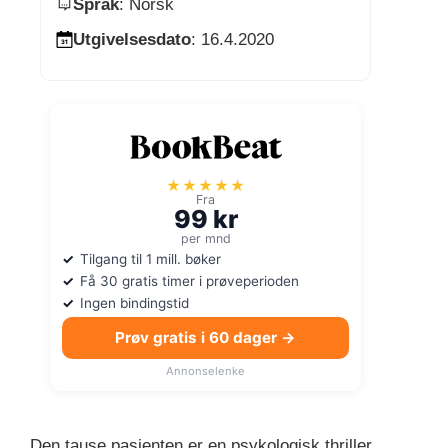
Språk
: Norsk
Utgivelsesdato
: 16.4.2020
★★★★★
Fra
99 kr
per mnd
Tilgang til 1 mill. bøker
Få 30 gratis timer i prøveperioden
Ingen bindingstid
Prøv gratis i 60 dager →
Annonselenke
Den tause pasienten er en psykologisk thriller