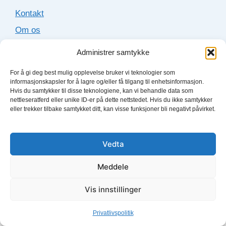
Kontakt
Om os
Cookies
Administrer samtykke
Sitemap
For å gi deg best mulig opplevelse bruker vi teknologier som
informasjonskapsler for å lagre og/eller få tilgang til enhetsinformasjon.
Hvis du samtykker til disse teknologiene, kan vi behandle data som
Lydboktjenester
nettleseratferd eller unike ID-er på dette nettstedet. Hvis du ikke samtykker
eller trekker tilbake samtykket ditt, kan visse funksjoner bli negativt påvirket.
Bookbeat
Fabel
Vedta
Storytel
Meddele
Nextory
Vis innstillinger
© 2026 Lydbok-app.no
Privatlivspolitik