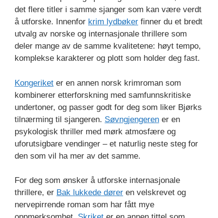
det flere titler i samme sjanger som kan være verdt
å utforske. Innenfor
krim lydbøker
finner du et bredt
utvalg av norske og internasjonale thrillere som
deler mange av de samme kvalitetene: høyt tempo,
komplekse karakterer og plott som holder deg fast.
Kongeriket
er en annen norsk krimroman som
kombinerer etterforskning med samfunnskritiske
undertoner, og passer godt for deg som liker Bjørks
tilnærming til sjangeren.
Søvngjengeren
er en
psykologisk thriller med mørk atmosfære og
uforutsigbare vendinger – et naturlig neste steg for
den som vil ha mer av det samme.
For deg som ønsker å utforske internasjonale
thrillere, er
Bak lukkede dører
en velskrevet og
nervepirrende roman som har fått mye
oppmerksomhet.
Skriket
er en annen tittel som