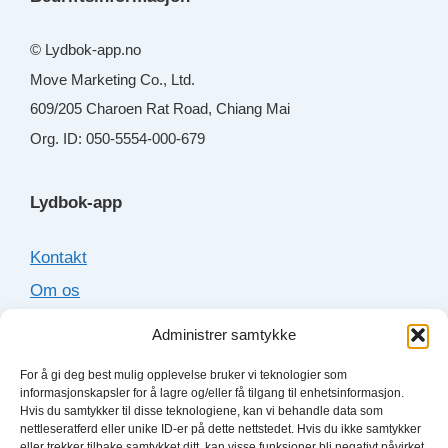
© Lydbok-app.no
Move Marketing Co., Ltd.
609/205 Charoen Rat Road, Chiang Mai
Org. ID: 050-5554-000-679
Lydbok-app
Kontakt
Om os
Cookies
Administrer samtykke
Sitemap
For å gi deg best mulig opplevelse bruker vi teknologier som
informasjonskapsler for å lagre og/eller få tilgang til enhetsinformasjon.
Hvis du samtykker til disse teknologiene, kan vi behandle data som
Lydboktjenester
nettleseratferd eller unike ID-er på dette nettstedet. Hvis du ikke samtykker
eller trekker tilbake samtykket ditt, kan visse funksjoner bli negativt påvirket.