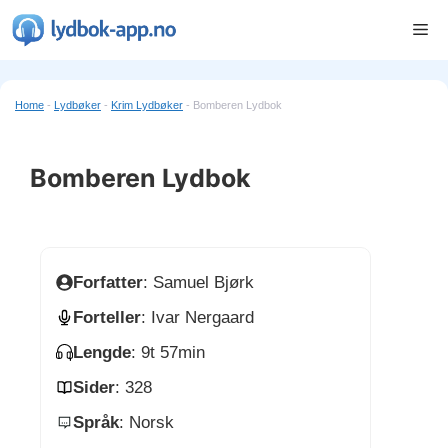
Hopp
Me
til
innhold
Home
-
Lydbøker
-
Krim Lydbøker
-
Bomberen Lydbok
Bomberen Lydbok
Forfatter
: Samuel Bjørk
Forteller
: Ivar Nergaard
Lengde
: 9t 57min
Sider
: 328
Språk
: Norsk