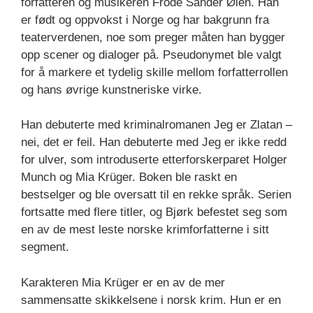
forfatteren og musikeren Frode Sander Øien. Han
er født og oppvokst i Norge og har bakgrunn fra
teaterverdenen, noe som preger måten han bygger
opp scener og dialoger på. Pseudonymet ble valgt
for å markere et tydelig skille mellom forfatterrollen
og hans øvrige kunstneriske virke.
Han debuterte med kriminalromanen Jeg er Zlatan –
nei, det er feil. Han debuterte med Jeg er ikke redd
for ulver, som introduserte etterforskerparet Holger
Munch og Mia Krüger. Boken ble raskt en
bestselger og ble oversatt til en rekke språk. Serien
fortsatte med flere titler, og Bjørk befestet seg som
en av de mest leste norske krimforfatterne i sitt
segment.
Karakteren Mia Krüger er en av de mer
sammensatte skikkelsene i norsk krim. Hun er en