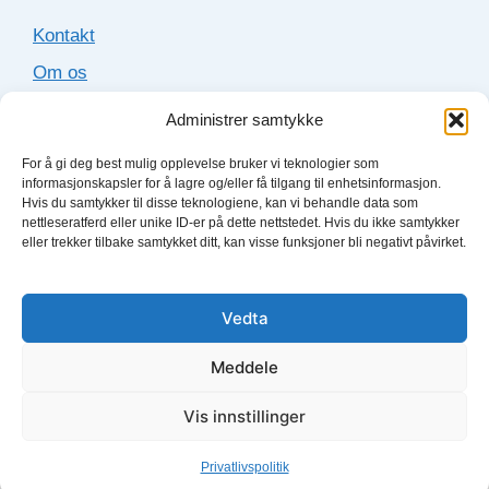
Kontakt
Om os
Cookies
Administrer samtykke
Sitemap
For å gi deg best mulig opplevelse bruker vi teknologier som
informasjonskapsler for å lagre og/eller få tilgang til enhetsinformasjon.
Hvis du samtykker til disse teknologiene, kan vi behandle data som
Lydboktjenester
nettleseratferd eller unike ID-er på dette nettstedet. Hvis du ikke samtykker
eller trekker tilbake samtykket ditt, kan visse funksjoner bli negativt påvirket.
Bookbeat
Fabel
Vedta
Storytel
Meddele
Nextory
Vis innstillinger
© 2026 Lydbok-app.no
Privatlivspolitik