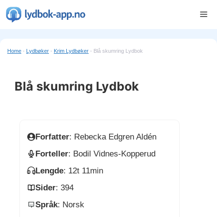
Hopp
Me
til
innhold
Home
-
Lydbøker
-
Krim Lydbøker
-
Blå skumring Lydbok
Blå skumring Lydbok
Forfatter
: Rebecka Edgren Aldén
Forteller
: Bodil Vidnes-Kopperud
Lengde
: 12t 11min
Sider
: 394
Språk
: Norsk