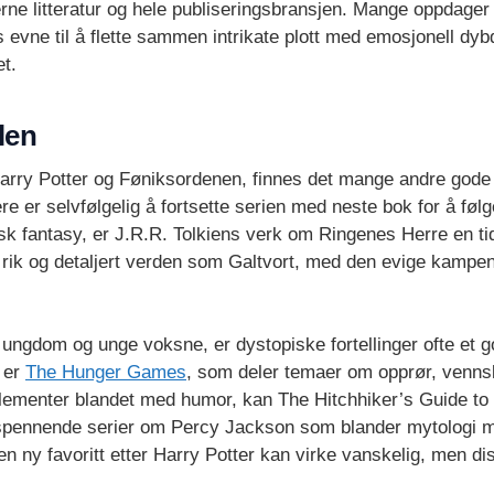
rne litteratur og hele publiseringsbransjen. Mange oppdage
 evne til å flette sammen intrikate plott med emosjonell dybde
et.
len
arry Potter og Føniksordenen, finnes det mange andre gode al
re er selvfølgelig å fortsette serien med neste bok for å føl
sk fantasy, er J.R.R. Tolkiens verk om Ringenes Herre en t
e rik og detaljert verden som Galtvort, med den evige kampe
t ungdom og unge voksne, er dystopiske fortellinger ofte et
n er
The Hunger Games
, som deler temaer om opprør, venns
lementer blandet med humor, kan The Hitchhiker’s Guide to
 spennende serier om Percy Jackson som blander mytologi
n ny favoritt etter Harry Potter kan virke vanskelig, men dis