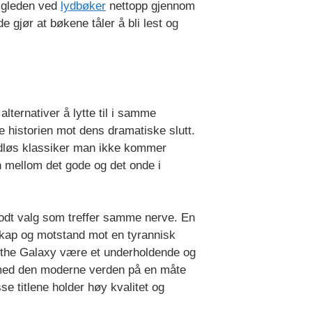
r gleden ved
lydbøker
nettopp gjennom
 gjør at bøkene tåler å bli lest og
ternativer å lytte til i samme
ge historien mot dens dramatiske slutt.
idløs klassiker man ikke kommer
n mellom det gode og det onde i
 godt valg som treffer samme nerve. En
kap og motstand mot en tyrannisk
 the Galaxy være et underholdende og
 med den moderne verden på en måte
se titlene holder høy kvalitet og