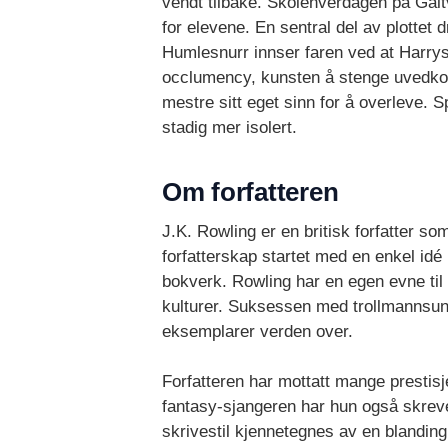
vendt tilbake. Skolehverdagen på Galt
for elevene. En sentral del av plotte
Humlesnurr innser faren ved at Harrys 
occlumency, kunsten å stenge uvedkom
mestre sitt eget sinn for å overleve. 
stadig mer isolert.
Om forfatteren
J.K. Rowling er en britisk forfatter 
forfatterskap startet med en enkel id
bokverk. Rowling har en egen evne til 
kulturer. Suksessen med trollmannsunive
eksemplarer verden over.
Forfatteren har mottatt mange prestisjetu
fantasy-sjangeren har hun også skrev
skrivestil kjennetegnes av en blandin