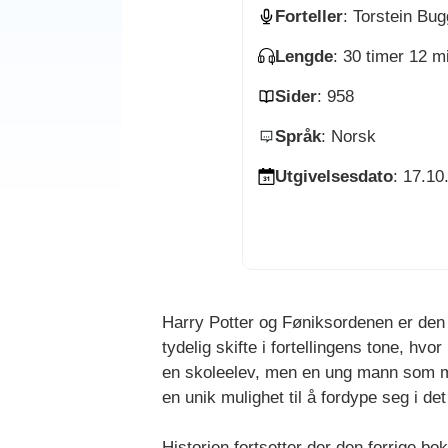
Forteller
: Torstein Bu
Lengde
: 30 timer 12 m
Sider
: 958
Språk
: Norsk
Utgivelsesdato
: 17.10
Harry Potter og Føniksordenen er den 
tydelig skifte i fortellingens tone, h
en skoleelev, men en ung mann som må f
en unik mulighet til å fordype seg i d
Historien fortsetter der den forrige 