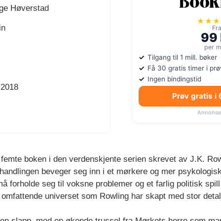
gge Høverstad
★★★
in
Fr
99 
per 
Tilgang til 1 mill. bøker
Få 30 gratis timer i pr
Ingen bindingstid
.2018
Prøv gratis i
Annonse
femte boken i den verdenskjente serien skrevet av J.K. Row
vor handlingen beveger seg inn i et mørkere og mer psykologis
orholde seg til voksne problemer og et farlig politisk spill
et omfattende universet som Rowling har skapt med stor deta
boken slapp, med en økende trussel fra Mørkets herre som ma