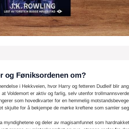
er og Føniksordenen om?
endelse i Hekkveien, hvor Harry og fetteren Dudleif blir a
 at Voldemort er aktiv og farlig, selv utenfor trollmannsverde
 fungerer som hovedkvarter for en hemmelig motstandsbeveg
et skjulte for å bekjempe de mørke kreftene som samler seg
ra myndighetene og deler av magisamfunnet som hardnakket 