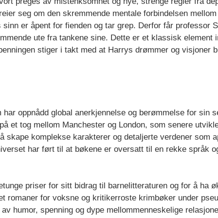
vort preges av mistenksomhet og nye, strenge regler fra dep
t dreier seg om den skremmende mentale forbindelsen mellom
sinn er åpent for fienden og tar grep. Derfor får professor 
mende ute fra tankene sine. Dette er et klassisk element 
Spenningen stiger i takt med at Harrys drømmer og visjoner bl
som har oppnådd global anerkjennelse og berømmelse for sin 
é på et tog mellom Manchester og London, som senere utviklet
å skape komplekse karakterer og detaljerte verdener som appel
rset har ført til at bøkene er oversatt til en rekke språk og
nge priser for sitt bidrag til barnelitteraturen og for å ha økt
et romaner for voksne og kritikerroste krimbøker under ps
g av humor, spenning og dype mellommenneskelige relasjoner