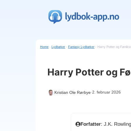
Hopp
til
innhold
Home
-
Lydbøker
-
Fantasy Lydbøker
-
Harry Potter og Føniks
Harry Potter og F
·
2. februar 2026
Kristian Ole Rørbye
Forfatter
: J.K. Rowlin