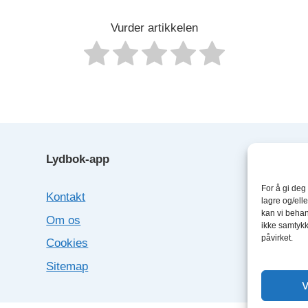
Vurder artikkelen
Lydbok-app
Lyd
For å gi deg
Kontakt
Boo
lagre og/elle
kan vi behan
Om os
Fab
ikke samtykke
påvirket.
Cookies
Sto
Sitemap
Nex