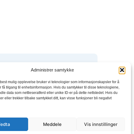
boktjenester
Administrer samtykke
 best mulig opplevelse bruker vi teknologier som informasjonskapsler for å
kbeat
r få tilgang til enhetsinformasjon. Hvis du samtykker til disse teknologiene,
dle data som nettleseratferd eller unike ID-er på dette nettstedet. Hvis du
el
r eller trekker tilbake samtykket ditt, kan visse funksjoner bli negativt
rytel
tory
Vedta
Meddele
Vis innstillinger