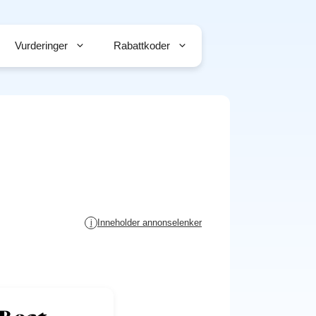
Vurderinger
Rabattkoder
Inneholder annonselenker
i