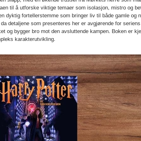
en til å utforske viktige temaer som isolasjon, mistro og bet
 en dyktig fortellerstemme som bringer liv til både gamle og 
da detaljene som presenteres her er avgjørende for seriens 
rket og bygger bro mot den avsluttende kampen. Boken er kje
leks karakterutvikling.