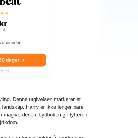
★★
a
kr
mnd
øveperioden
 60 dager →
lenke
ling. Denne utgivelsen markerer et
k landskap. Harry er ikke lenger bare
 i magiverdenen. Lydboken gir lytteren
ljrikdom.
nge i samfunnet nekter å anerkjenne.