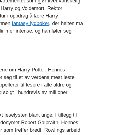
artementet som gjør livet vanskelig
 Harry og Voldemort. Rektor
Slur i oppdrag å lære Harry
innen
fantasy lydbøker
, der helten må
ir mer intense, og han føler seg
serie om Harry Potter. Hennes
 seg til et av verdens mest leste
lerer til lesere i alle aldre og
 solgt i hundrevis av millioner
 leselysten blant unge. I tillegg til
eudonymet Robert Galbraith. Hennes
 som treffer bredt. Rowlings arbeid