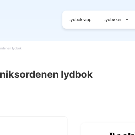
Lydbok-app
Lydbøker
ordenen lydbok
øniksordenen lydbok
g