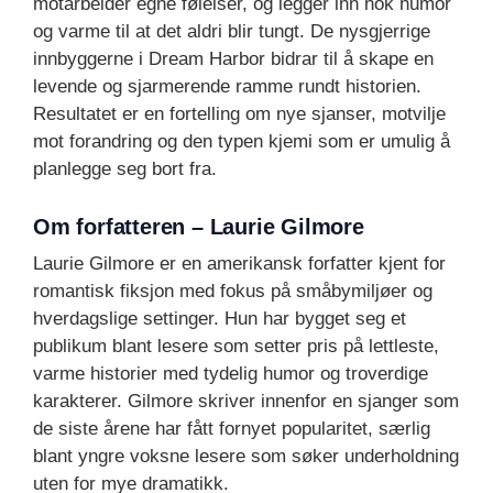
motarbeider egne følelser, og legger inn nok humor
og varme til at det aldri blir tungt. De nysgjerrige
innbyggerne i Dream Harbor bidrar til å skape en
levende og sjarmerende ramme rundt historien.
Resultatet er en fortelling om nye sjanser, motvilje
mot forandring og den typen kjemi som er umulig å
planlegge seg bort fra.
Om forfatteren – Laurie Gilmore
Laurie Gilmore er en amerikansk forfatter kjent for
romantisk fiksjon med fokus på småbymiljøer og
hverdagslige settinger. Hun har bygget seg et
publikum blant lesere som setter pris på lettleste,
varme historier med tydelig humor og troverdige
karakterer. Gilmore skriver innenfor en sjanger som
de siste årene har fått fornyet popularitet, særlig
blant yngre voksne lesere som søker underholdning
uten for mye dramatikk.