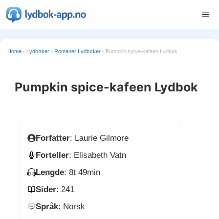
Hopp
Me
til
innhold
Home
-
Lydbøker
-
Romaner Lydbøker
-
Pumpkin spice-kafeen Lydbok
Pumpkin spice-kafeen Lydbok
Forfatter
: Laurie Gilmore
Forteller
: Elisabeth Vatn
Lengde
: 8t 49min
Sider
: 241
Språk
: Norsk