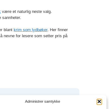
k
være et naturlig neste valg.
e sannheter.
er blant
krim som lydbøker
. Her finner
å nevne for lesere som setter pris på
boktjenester
Administrer samtykke