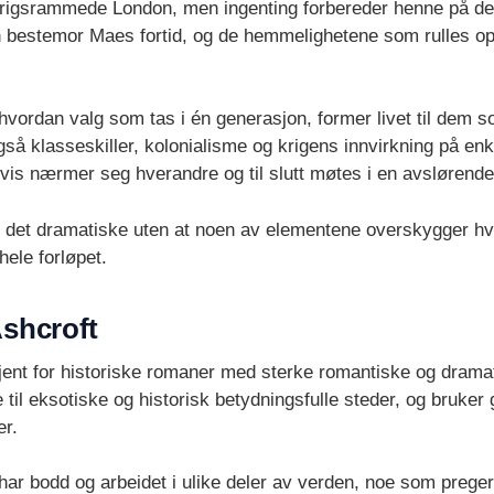
det krigsrammede London, men ingenting forbereder henne på d
 bestemor Maes fortid, og de hemmelighetene som rulles opp
ordan valg som tas i én generasjon, former livet til dem s
så klasseskiller, kolonialisme og krigens innvirkning på enk
advis nærmer seg hverandre og til slutt møtes i en avslørende
g det dramatiske uten at noen av elementene overskygger h
ele forløpet.
Ashcroft
 kjent for historiske romaner med sterke romantiske og dram
ne til eksotiske og historisk betydningsfulle steder, og bruke
er.
har bodd og arbeidet i ulike deler av verden, noe som preger