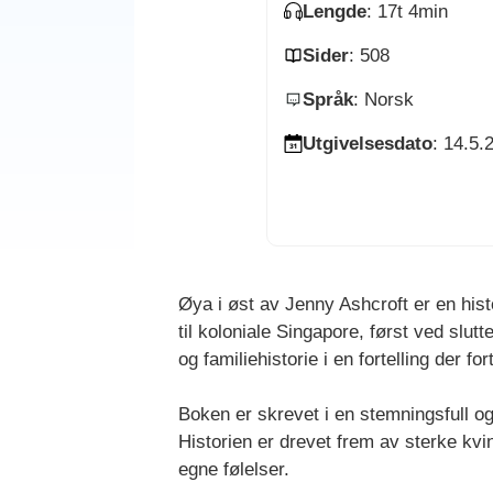
Lengde
: 17t 4min
Sider
: 508
Språk
: Norsk
Utgivelsesdato
: 14.5.
Øya i øst av Jenny Ashcroft er en his
til koloniale Singapore, først ved slut
og familiehistorie i en fortelling der f
Boken er skrevet i en stemningsfull og
Historien er drevet frem av sterke kvi
egne følelser.