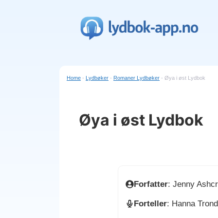
Hopp
til
innhold
Home
-
Lydbøker
-
Romaner Lydbøker
-
Øya i øst Lydbok
Øya i øst Lydbok
Forfatter
: Jenny Ashcr
Forteller
: Hanna Trond