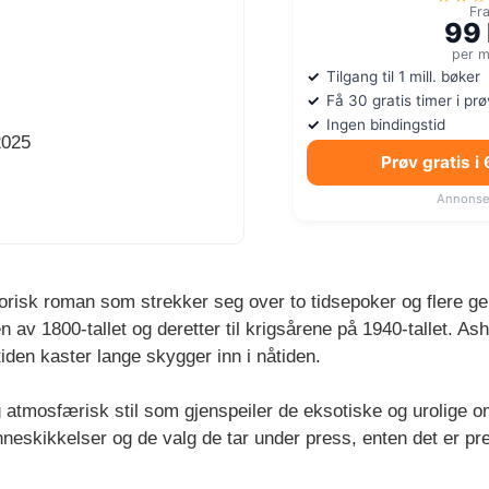
Fr
99 
per 
Tilgang til 1 mill. bøker
Få 30 gratis timer i pr
Ingen bindingstid
2025
Prøv gratis i
Annonse
torisk roman som strekker seg over to tidsepoker og flere 
ten av 1800-tallet og deretter til krigsårene på 1940-tallet. 
ortiden kaster lange skygger inn i nåtiden.
 atmosfærisk stil som gjenspeiler de eksotiske og urolige om
nneskikkelser og de valg de tar under press, enten det er pres