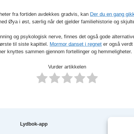
gheter fra fortiden avdekkes gradvis, kan
Der du en gang gik
d Øya i øst, særlig når det gjelder familiehistorie og skjult
ing og psykologisk nerve, finnes det også gode alternativ
rste til siste kapittel.
Mormor danset i regnet
er også verdt 
ner knyttes sammen gjennom fortellinger og hemmeligheter.
Vurder artikkelen
Lydbok-app
Lyd