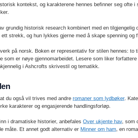
historisk kontekst, og karakterene hennes befinner seg ofte 
ker.
 grundig historisk research kombinert med en tilgjengelig o
ett strekk, og hun lykkes gjerne med å skape spenning og fre
erk på norsk. Boken er representativ for stilen hennes: to ti
e som er nøye gjennomarbeidet. Lesere som liker forfattere
nkjennelig i Ashcrofts skrivestil og tematikk.
len
r at du også vil trives med andre
romaner som lydbøker
. Kat
rke karakterer og engasjerende handlingsforløp.
nn i dramatiske historier, anbefales
Over ukjente hav
, som 
e måte. Et annet godt alternativ er
Minner om ham
, en roma