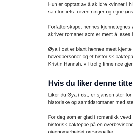
Hun er opptatt av å skildre kvinner i 
samfunnets forventninger og egne øns
Forfatterskapet hennes kjennetegnes av
skriver romaner som er ment å leses i 
Øya i øst er blant hennes mest kjente v
hovedpersoner og et historisk baktepp
Kristin Hannah, vil trolig finne noe gje
Hvis du liker denne titte
Liker du Øya i øst, er sjansen stor fo
historiske og samtidsromaner med ste
For deg som er glad i romantikk vevd i
historisk bakteppe på en overbevisend
gjennomarbeidet persongalleri.