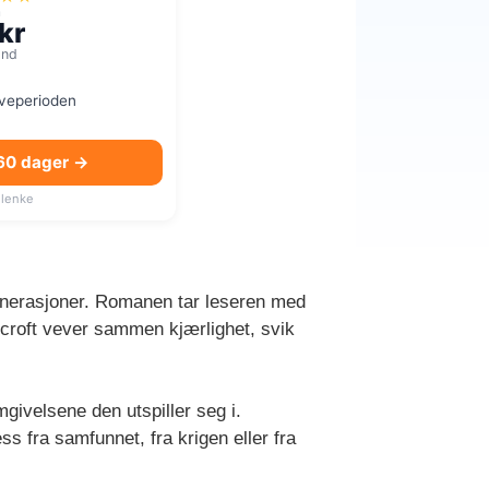
a
kr
mnd
øveperioden
 60 dager →
lenke
generasjoner. Romanen tar leseren med
Ashcroft vever sammen kjærlighet, svik
givelsene den utspiller seg i.
s fra samfunnet, fra krigen eller fra