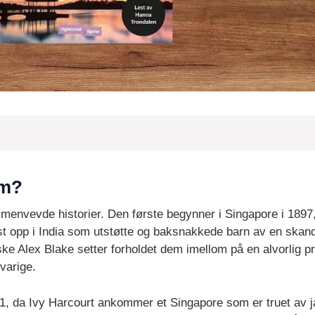
om?
nvevde historier. Den første begynner i Singapore i 1897, 
 opp i India som utstøtte og baksnakkede barn av en skanda
e Alex Blake setter forholdet dem imellom på en alvorlig 
varige.
941, da Ivy Harcourt ankommer et Singapore som er truet av j