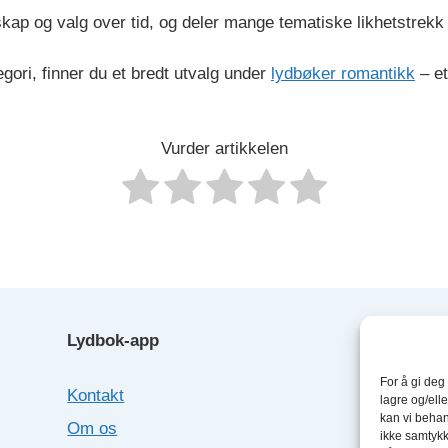
p og valg over tid, og deler mange tematiske likhetstrekk 
egori, finner du et bredt utvalg under
lydbøker romantikk
– et
Vurder artikkelen
Lydbok-app
Lyd
For å gi deg
Kontakt
Boo
lagre og/elle
kan vi behan
Om os
Fab
ikke samtykke