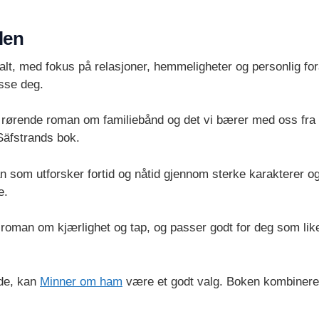
len
lt, med fokus på relasjoner, hemmeligheter og personlig for
sse deg.
rørende roman om familiebånd og det vi bærer med oss fra g
äfstrands bok.
 som utforsker fortid og nåtid gjennom sterke karakterer o
e.
roman om kjærlighet og tap, og passer godt for deg som liker 
bde, kan
Minner om ham
være et godt valg. Boken kombiner