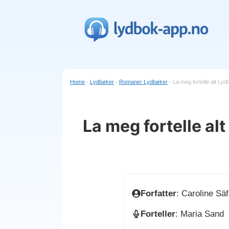
Hopp
til
innhold
Home
-
Lydbøker
-
Romaner Lydbøker
-
La meg fortelle alt Lyd
La meg fortelle al
Forfatter
: Caroline Sä
Forteller
: Maria Sand