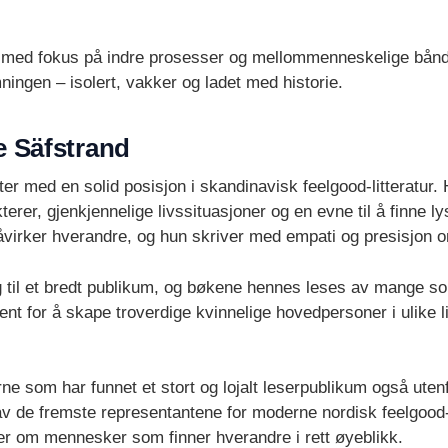
t, med fokus på indre prosesser og mellommenneskelige bån
ingen – isolert, vakker og ladet med historie.
e Säfstrand
ter med en solid posisjon i skandinavisk feelgood-litteratur
rer, gjenkjennelige livssituasjoner og en evne til å finne lys
virker hverandre, og hun skriver med empati og presisjon om
til et bredt publikum, og bøkene hennes leses av mange som
nt for å skape troverdige kvinnelige hovedpersoner i ulike li
rne som har funnet et stort og lojalt leserpublikum også ute
v de fremste representantene for moderne nordisk feelgood-lit
ier om mennesker som finner hverandre i rett øyeblikk.