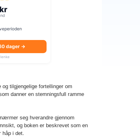
a
kr
mnd
øveperioden
 60 dager →
lenke
og tilgjengelige fortellinger om
ed som danner en stemningsfull ramme
is nærmer seg hverandre gjennom
 innsikt, og boken er beskrevet som en
 håp i det.