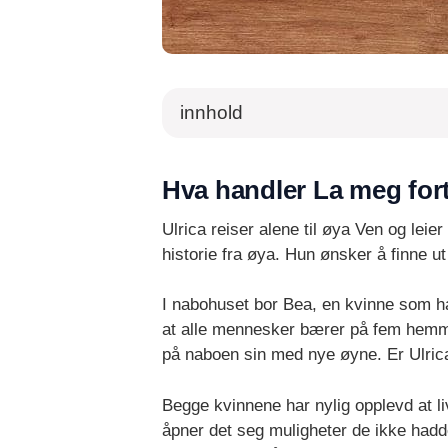
innhold
Hva handler La meg fort
Ulrica reiser alene til øya Ven og lei
historie fra øya. Hun ønsker å finne ut
I nabohuset bor Bea, en kvinne som ha
at alle mennesker bærer på fem hemme
på naboen sin med nye øyne. Er Ulrica 
Begge kvinnene har nylig opplevd at l
åpner det seg muligheter de ikke hadd