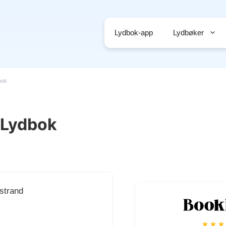
Lydbok-app
Lydbøker
bok
t Lydbok
fstrand
★★★