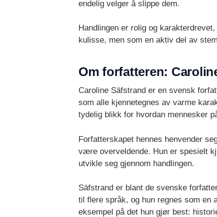
endelig velger å slippe dem.
Handlingen er rolig og karakterdreve
kulisse, men som en aktiv del av stemn
Om forfatteren: Carolin
Caroline Säfstrand er en svensk forfat
som alle kjennetegnes av varme karakte
tydelig blikk for hvordan mennesker på
Forfatterskapet hennes henvender seg 
være overveldende. Hun er spesielt kje
utvikle seg gjennom handlingen.
Säfstrand er blant de svenske forfatte
til flere språk, og hun regnes som en a
eksempel på det hun gjør best: histor