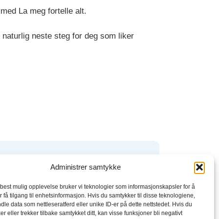
med La meg fortelle alt.
 naturlig neste steg for deg som liker
boktjenester
Administrer samtykke
 best mulig opplevelse bruker vi teknologier som informasjonskapsler for å
kbeat
r få tilgang til enhetsinformasjon. Hvis du samtykker til disse teknologiene,
dle data som nettleseratferd eller unike ID-er på dette nettstedet. Hvis du
el
r eller trekker tilbake samtykket ditt, kan visse funksjoner bli negativt