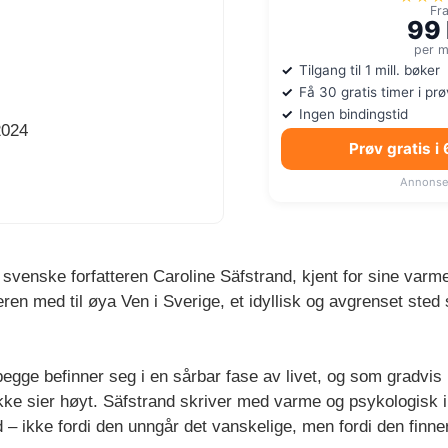
Fr
99 
per 
Tilgang til 1 mill. bøker
Få 30 gratis timer i pr
Ingen bindingstid
2024
Prøv gratis i
Annonse
svenske forfatteren Caroline Säfstrand, kjent for sine varme 
eren med til øya Ven i Sverige, et idyllisk og avgrenset st
gge befinner seg i en sårbar fase av livet, og som gradv
e ikke sier høyt. Säfstrand skriver med varme og psykologisk
 – ikke fordi den unngår det vanskelige, men fordi den finner