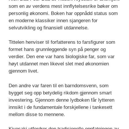
som en av verdens mest innflytelsesrike bøker om
personlig økonomi. Boken har oppnådd status som
en moderne klassiker innen sjangeren for
selvutvikling og finansiell utdannelse.
Tittelen henviser til forfatterens to farsfigurer som
formet hans grunnleggende syn på penger og
verdier. Den ene var hans biologiske far, som var
høyt utdannet men likevel slet med økonomien
gjennom livet.
Den andre var faren til en barndomsvenn, som
bygget seg opp betydelig rikdom gjennom smart
investering. Gjennom denne lydboken får lytteren
innsikt i de fundamentale forskjellene i tankesett
mellom disse to mennene.
Kiyosaki utfordrer den tradisjonelle oppfatningen av