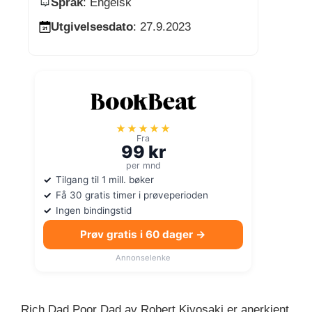
Språk
: Engelsk
Utgivelsesdato
: 27.9.2023
★★★★★
Fra
99 kr
per mnd
Tilgang til 1 mill. bøker
Få 30 gratis timer i prøveperioden
Ingen bindingstid
Prøv gratis i 60 dager →
Annonselenke
Rich Dad Poor Dad av Robert Kiyosaki er anerkjent