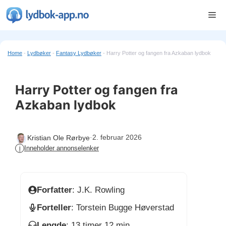
Hopp
Me
til
innhold
Home
-
Lydbøker
-
Fantasy Lydbøker
-
Harry Potter og fangen fra Azkaban lydbok
Harry Potter og fangen fra
Azkaban lydbok
·
2. februar 2026
Kristian Ole Rørbye
Inneholder annonselenker
i
Forfatter
: J.K. Rowling
Forteller
: Torstein Bugge Høverstad
Lengde
: 13 timer 12 min