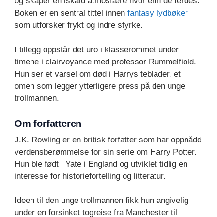
og skaper en iskald atmosfære hvor enn de ferdes.
Boken er en sentral tittel innen
fantasy lydbøker
som utforsker frykt og indre styrke.
I tillegg oppstår det uro i klasserommet under
timene i clairvoyance med professor Rummelfiold.
Hun ser et varsel om død i Harrys teblader, et
omen som legger ytterligere press på den unge
trollmannen.
Om forfatteren
J.K. Rowling er en britisk forfatter som har oppnådd
verdensberømmelse for sin serie om Harry Potter.
Hun ble født i Yate i England og utviklet tidlig en
interesse for historiefortelling og litteratur.
Ideen til den unge trollmannen fikk hun angivelig
under en forsinket togreise fra Manchester til